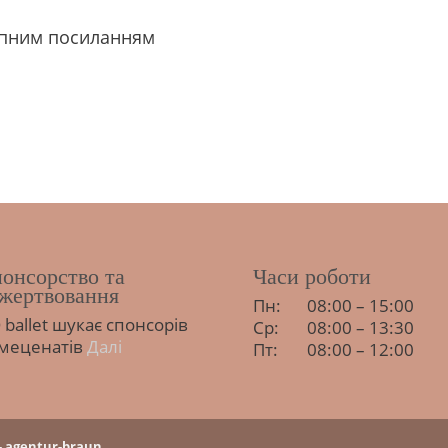
тупним посиланням
онсорство та
Часи роботи
жертвовання
Пн:
08:00 – 15:00
 ballet шукає спонсорів
Ср:
08:00 – 13:30
 меценатів
Далі
Пт:
08:00 – 12:00
 - agentur-braun