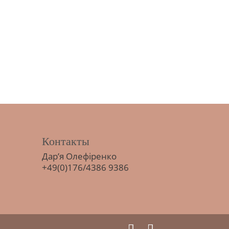
Контакты
Дар’я Олефіренко
+49(0)176/4386 9386