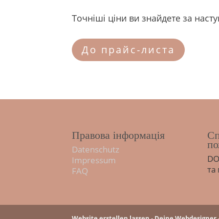
Точніші ціни ви знайдете за нас
До прайс-листа
Правова інформація
Сп
по
Datenschutz
DO
Impressum
та
FAQ
Website erstellen lassen - Deine Webdesigner