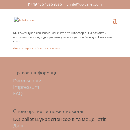
+49 176 4386 9386
info@do-ballet.com
DO-ballet
шукає спонсорів, меценатів та інвесторів, які бажають
підтримати нові ідеї для розвитку та просування балету в Німеччині та
світі.
Для співпраці зв’яжіться з нами:
Правова інформація
Datenschutz
Impressum
FAQ
Спонсорство та пожертвовання
DO ballet шукає спонсорів та меценатів
Далі